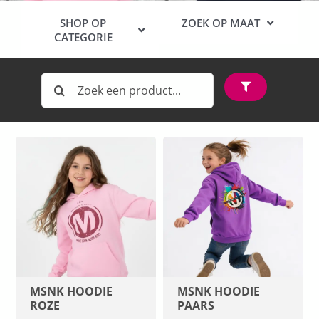
SHOP OP
ZOEK OP MAAT
CATEGORIE
BABY
MUZIEK
Zoeken
116 CM
naar:
BLADMUZIEK
128 CM
GIFTS
KLEDING
140 CM
INSTRUMENTAAL
152 CM
PASEN
164 CM
KERST
MSNK HOODIE
MSNK HOODIE
S
ROZE
PAARS
SALE