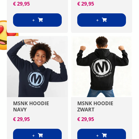
€
29,95
€
29,95
+
+
MSNK HOODIE
MSNK HOODIE
NAVY
ZWART
€
29,95
€
29,95
+
+