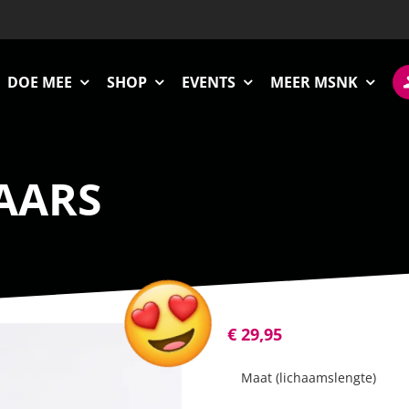
DOE MEE
SHOP
EVENTS
MEER MSNK
AARS
€
29,95
Maat (lichaamslengte)