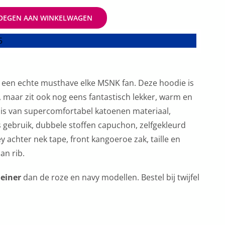
OEGEN AAN WINKELWAGEN
5
s een echte musthave elke MSNK fan. Deze hoodie is
n, maar zit ook nog eens fantastisch lekker, warm en
is van supercomfortabel katoenen materiaal,
s gebruik, dubbele stoffen capuchon, zelfgekleurd
ey achter nek tape, front kangoeroe zak, taille en
an rib.
leiner
dan de roze en navy modellen. Bestel bij twijfel