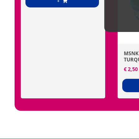
+
MSNK
TURQ
€
2,50