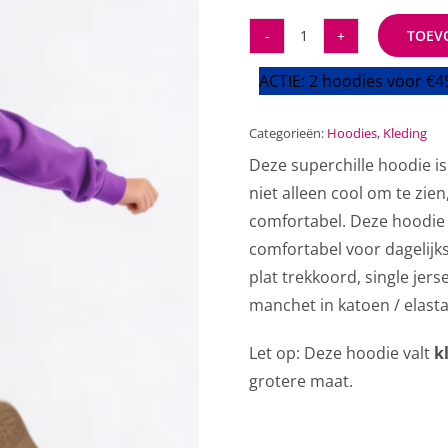
TOEV
MSNK
Hoodie
ACTIE: 2 hoodies voor €4
Paars
aantal
Categorieën:
Hoodies
,
Kleding
Deze superchille hoodie i
niet alleen cool om te zie
comfortabel. Deze hoodie 
comfortabel voor dagelijk
plat trekkoord, single jers
manchet in katoen / elasta
Let op: Deze hoodie valt
k
grotere maat.