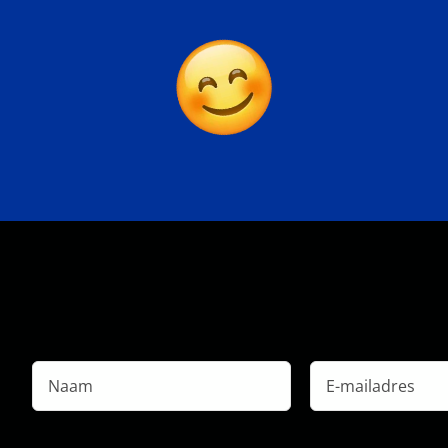
Naam
E-
mailadres
*