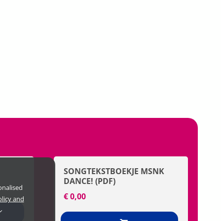
SONGTEKSTBOEKJE MSNK
DANCE! (PDF)
onalised
€
0,00
olicy and