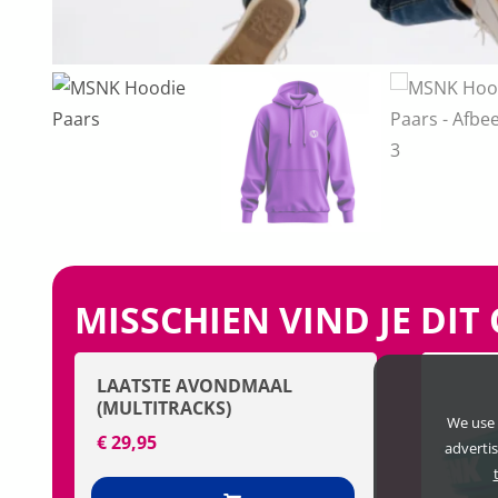
MISSCHIEN VIND JE DIT
LAATSTE AVONDMAAL
(MULTITRACKS)
We use 
€
29,95
adverti