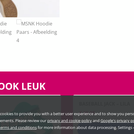
 OOK LEUK
BASEBALL JACK – LILA
€
49,95
cookies to provide you with a better user experience and to show you pers
sements. Please review our
privacy and cookie policy
and
Google's privacy p
terms and conditions
for more information about data processing.
Settings
+