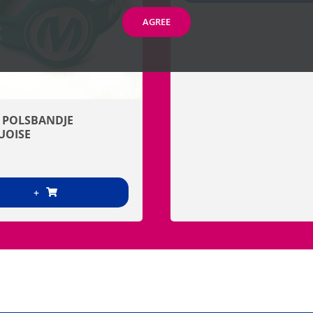
AGREE
 POLSBANDJE
UOISE
+