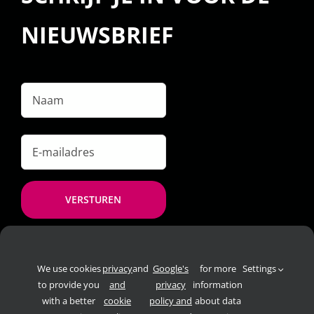
NIEUWSBRIEF
Naam
E-
mailadres
*
We use cookies
privacy
and
Google's
for more
Settings
to provide you
and
privacy
information
with a better
cookie
policy and
about data