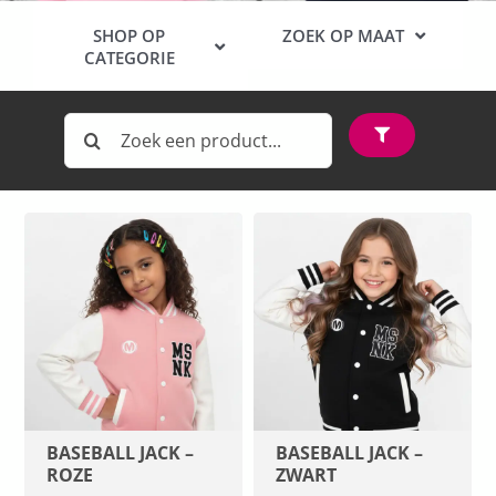
SHOP OP
ZOEK OP MAAT
CATEGORIE
BABY
MUZIEK
Zoeken
116 CM
naar:
BLADMUZIEK
128 CM
GIFTS
KLEDING
140 CM
INSTRUMENTAAL
152 CM
PASEN
164 CM
KERST
BASEBALL JACK –
BASEBALL JACK –
S
ROZE
ZWART
SALE