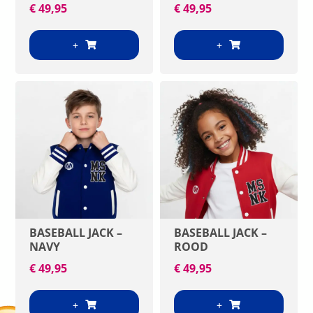
€
49,95
€
49,95
+
+
BASEBALL JACK –
BASEBALL JACK –
NAVY
ROOD
€
49,95
€
49,95
+
+