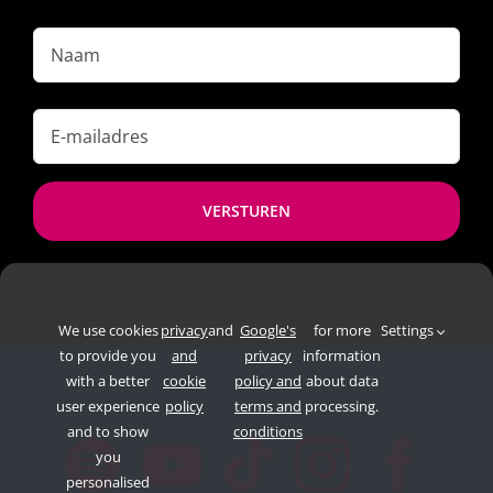
Naam
E-
mailadres
*
We use cookies
privacy
and
Google's
for more
Settings
to provide you
and
privacy
information
with a better
cookie
policy and
about data
user experience
policy
terms and
processing.
and to show
conditions
you
personalised