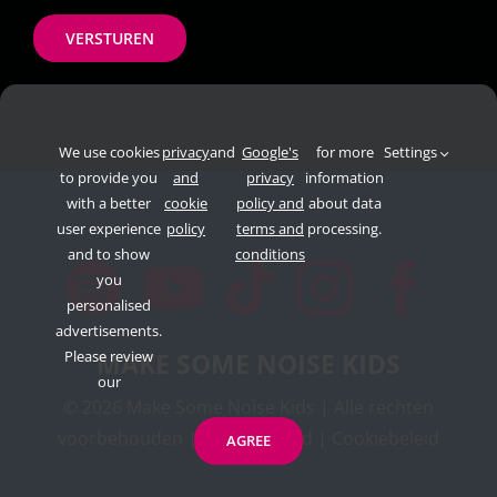
VERSTUREN
We use cookies
privacy
and
Google's
for more
Settings
to provide you
and
privacy
information
with a better
cookie
policy and
about data
user experience
policy
terms and
processing.
and to show
conditions
you
personalised
advertisements.
Please review
MAKE SOME NOISE KIDS
our
©
2026 Make Some Noise Kids | Alle rechten
voorbehouden |
Privacybeleid
|
Cookiebeleid
AGREE