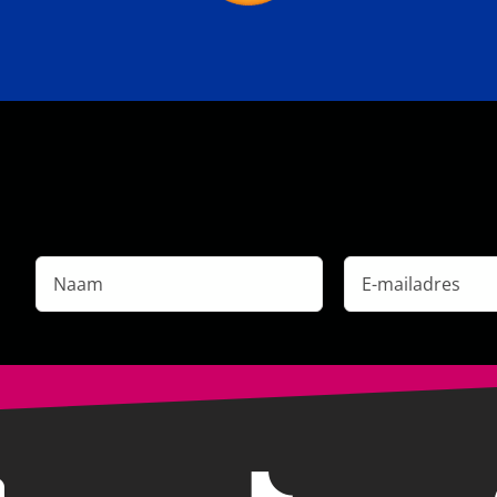
Naam
E-
mailadres
*