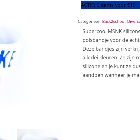
polsbandje
ACTIE: 5 items voor €10
Wit
aantal
Categorieën:
Back2school
,
Diverse
Supercool MSNK silicon
polsbandje voor de echt
Deze bandjes zijn verkri
allerlei kleuren. Ze zijn 
silicone en je kunt ze du
aandoen wanneer je maar