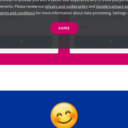
sements. Please review our
privacy and cookie policy
and
Google's privacy p
terms and conditions
for more information about data processing.
Settings
HIM PRAISE
GI-GA-GROOT CADEAU
€
4,50
AGREE
+
+