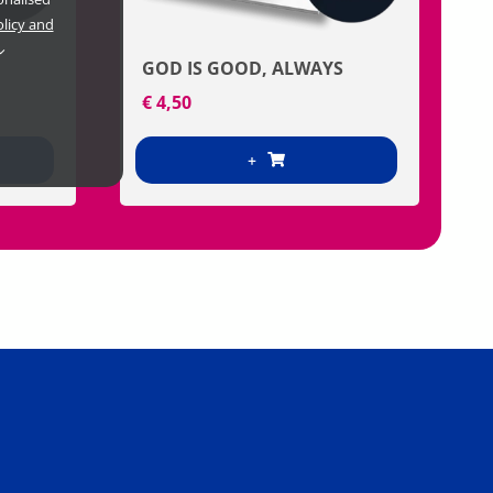
olicy and
GOD IS GOOD, ALWAYS
€
4,50
+