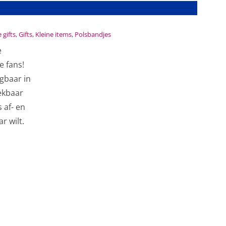
 gifts
,
Gifts
,
Kleine items
,
Polsbandjes
e
e fans!
jgbaar in
rekbaar
s af- en
 wilt.