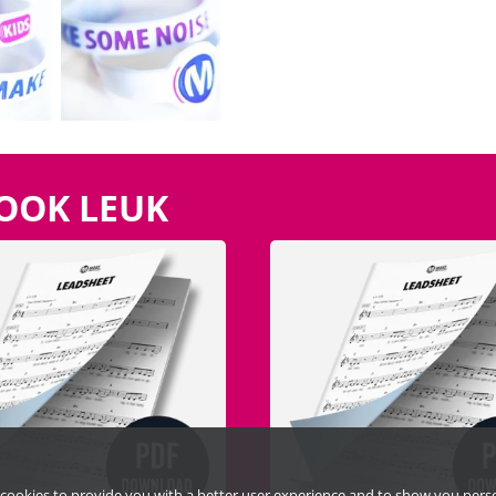
 OOK LEUK
cookies to provide you with a better user experience and to show you pers