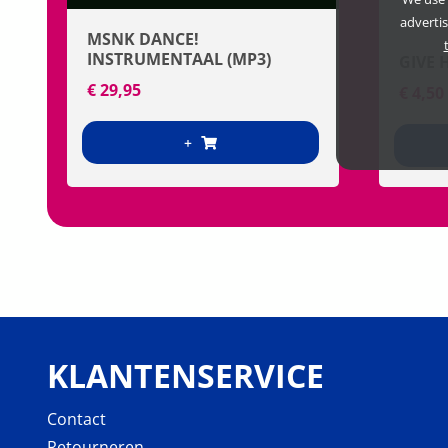
adverti
MSNK DANCE!
INSTRUMENTAAL (MP3)
GIVE 
€
29,95
€
4,50
+
KLANTENSERVICE
Contact
Retourneren