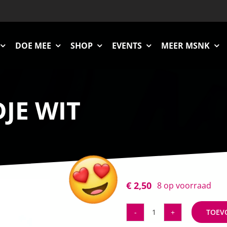
DOE MEE
SHOP
EVENTS
MEER MSNK
JE WIT
€
2,50
8 op voorraad
TOEV
MSNK