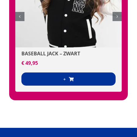
M
BASEBALL JACK – ZWART
€
€
49,95
+