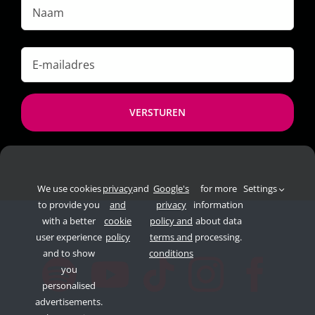
Naam
E-
mailadres
*
We use cookies
privacy
and
Google's
for more
Settings
to provide you
and
privacy
information
with a better
cookie
policy and
about data
user experience
policy
terms and
processing.
and to show
conditions
you
personalised
advertisements.