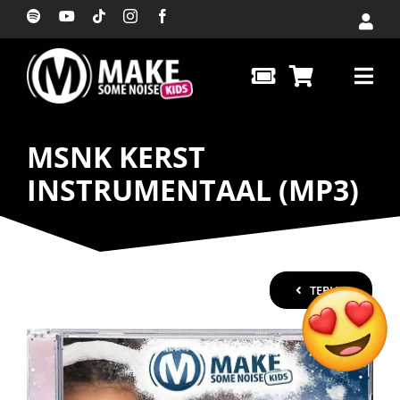
Ga
naar
inhoud
MSNK KERST
INSTRUMENTAAL (MP3)
TERUG