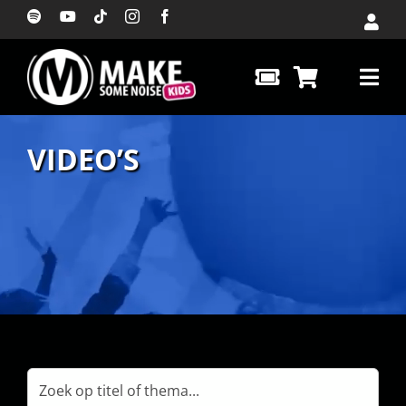
Ga
naar
inhoud
VIDEO’S