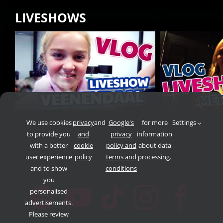
LIVESHOWS
We use cookies
privacy
and
Google's
for more
Settings
to provide you
and
privacy
information
with a better
cookie
policy and
about data
user experience
policy
terms and
processing.
and to show
conditions
you
personalised
advertisements.
Please review