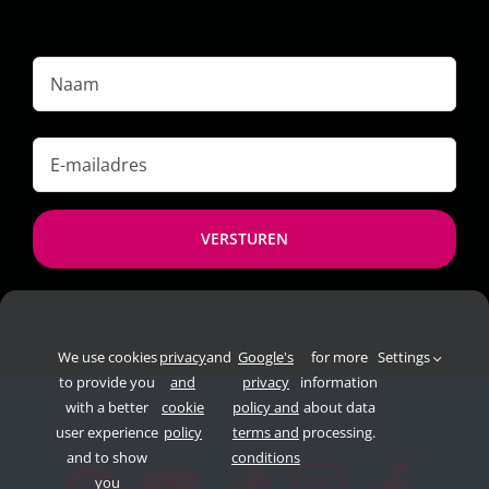
Naam
E-
mailadres
*
We use cookies
privacy
and
Google's
for more
Settings
to provide you
and
privacy
information
with a better
cookie
policy and
about data
user experience
policy
terms and
processing.
and to show
conditions
you