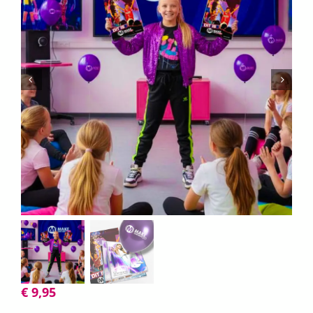
€
9,95