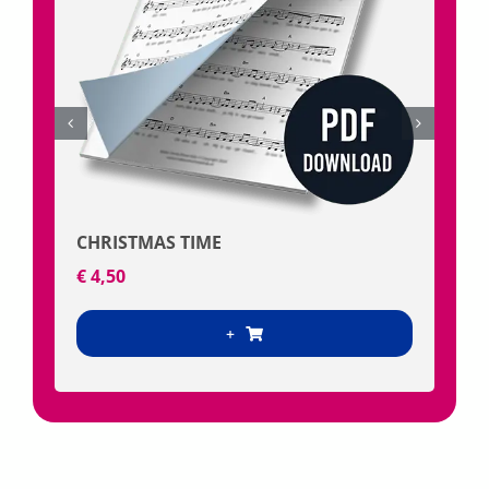
MSNK6 INSTRUMENTAAL (MP3)
€
29,95
+