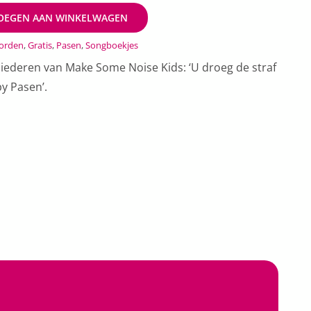
OEGEN AAN WINKELWAGEN
oorden
,
Gratis
,
Pasen
,
Songboekjes
liederen van Make Some Noise Kids: ‘U droeg de straf
py Pasen’.