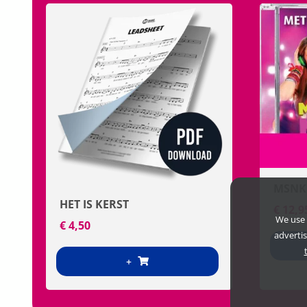
MSNK
HET IS KERST
€
12,9
We use 
€
4,50
adverti
+