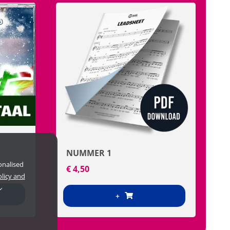
NUMMER 1
onalised
€
4,50
olicy and
+