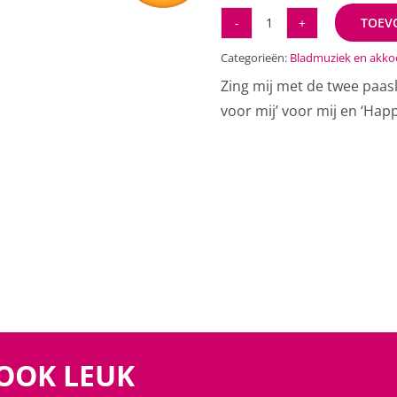
TOEV
Songtekstboekje
Het
Categorieën:
Bladmuziek en akk
is
Zing mij met de twee paas
Pasen
voor mij’ voor mij en ‘Hap
(pdf)
aantal
 OOK LEUK