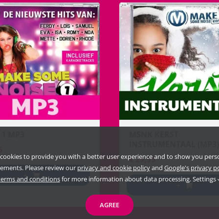
 1 MP3
MSNK KERST
INSTRUMENTAAL (MP3)
5
cookies to provide you with a better user experience and to show you pers
€
29,95
sements. Please review our
privacy and cookie policy
and
Google's privacy p
+
terms and conditions
for more information about data processing.
Settings
+
AGREE