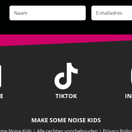
Naam
E-
mailadres
*
E
TIKTOK
I
MAKE SOME NOISE KIDS
me Noise Kids | Alle rechten voorbehouden |
Privacy Polic