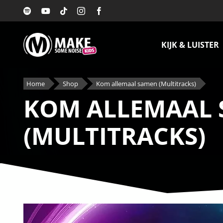
Ga
naar
inhoud
KIJK & LUISTER
Home
Shop
Kom allemaal samen (Multitracks)
KOM ALLEMAAL
(MULTITRACKS)