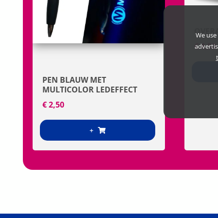
OVER
We use 
€
4,50
adverti
PEN BLAUW MET
MULTICOLOR LEDEFFECT
€
2,50
+