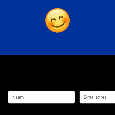
Naam
E-
mailadres
*