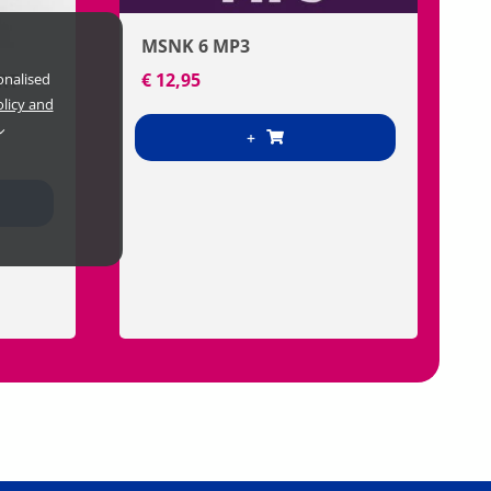
MSNK 6 MP3
€
12,95
RT
onalised
olicy and
+