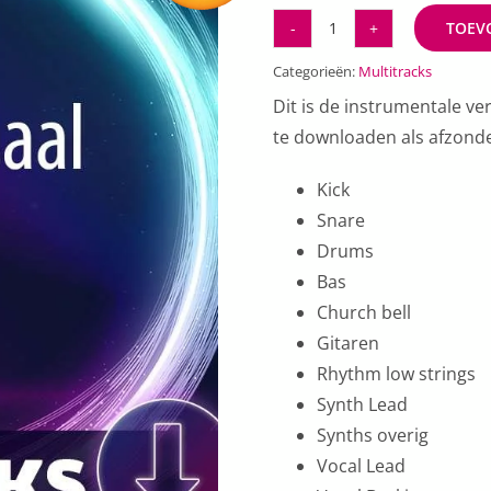
TOEV
Kom
allemaal
Categorieën:
Multitracks
samen
Dit is de instrumentale ve
(Multitracks)
te downloaden als afzonder
aantal
Kick
Snare
Drums
Bas
Church bell
Gitaren
Rhythm low strings
Synth Lead
Synths overig
Vocal Lead