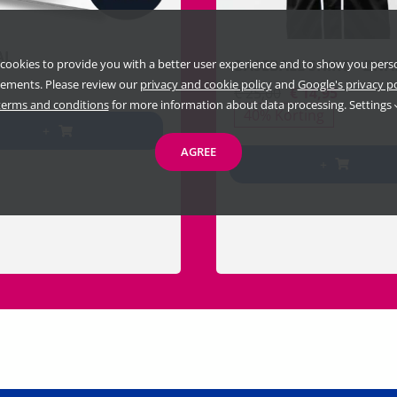
AL
BASEBALL SHIRT – ZWA
cookies to provide you with a better user experience and to show you pers
sements. Please review our
privacy and cookie policy
and
Google's privacy p
€
25,00
€
14,95
Oorspronkelijke
Huidige
terms and conditions
for more information about data processing.
Settings
40% Korting
prijs
prijs
+
was:
is:
AGREE
€ 25,00.
€ 14,95.
+