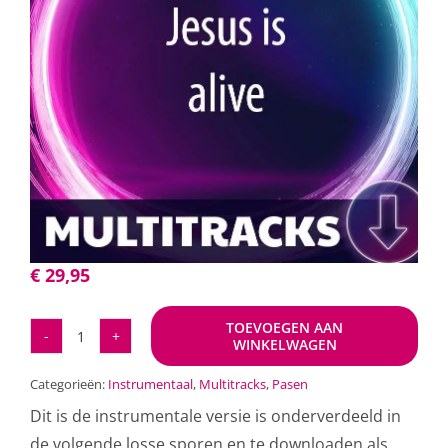
€
29,95
TOEVOEGEN AAN
WINKELWAGEN
Jesus
is
Categorieën:
Instrumentaal
,
Multitracks
,
Pasen
alive
Dit is de instrumentale versie is onderverdeeld in
(Multitracks)
de volgende losse sporen en te downloaden als