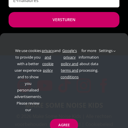
mailadres
*
We use cookies
privacy
and
Google's
for more
Settings
to provide you
and
privacy
information
with a better
cookie
policy and
about data
user experience
policy
terms and
processing.
and to show
conditions
you
personalised
advertisements.
Please review
MAKE SOME NOISE KIDS
our
©
2026 Make Some Noise Kids | Alle rechten
voorbehouden |
Privacybeleid
|
Cookiebeleid
AGREE