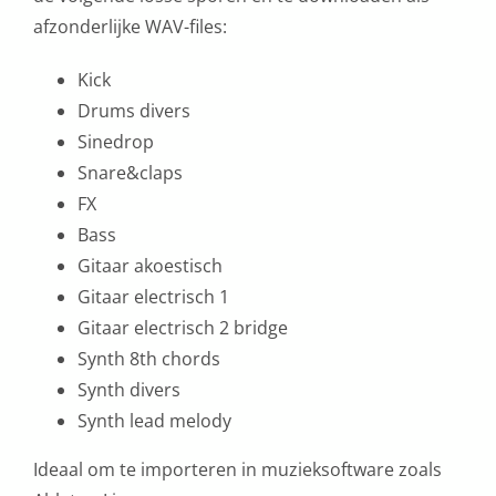
aantal
afzonderlijke WAV-files:
Kick
Drums divers
Sinedrop
Snare&claps
FX
Bass
Gitaar akoestisch
Gitaar electrisch 1
Gitaar electrisch 2 bridge
Synth 8th chords
Synth divers
Synth lead melody
Ideaal om te importeren in muzieksoftware zoals