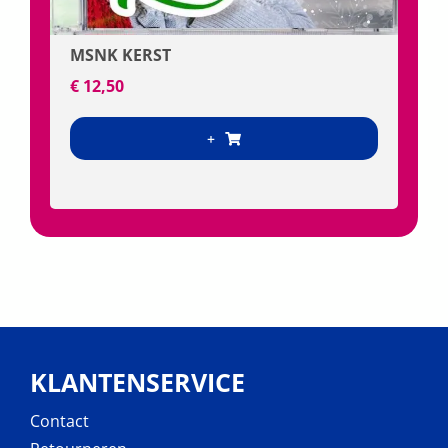
GOD IS IN CONTROL
€
4,50
+
KLANTENSERVICE
Contact