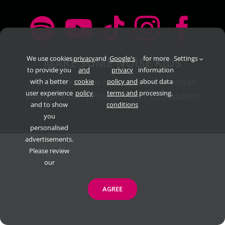
We use cookies
privacy
and
Google's
for more
Settings
MAKE SOME NOISE KIDS
to provide you
and
privacy
information
©
with a better
2026 Make Some Noise Kids | Alle rechten
cookie
policy and
about data
user experience
policy
terms and
processing.
voorbehouden |
Privacybeleid
|
Cookiebeleid
and to show
conditions
you
personalised
advertisements.
Please review
our
AGREE